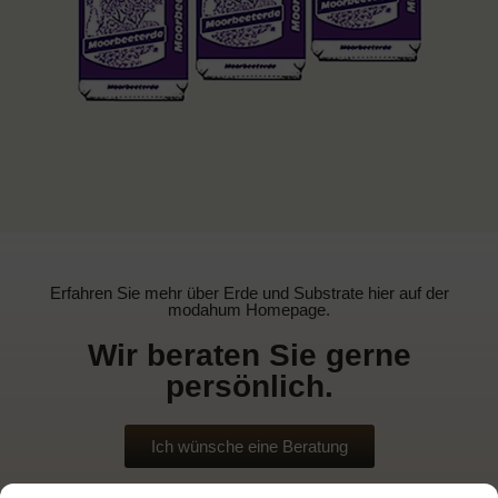
Erfahren Sie mehr über Erde und Substrate hier auf der
modahum Homepage.
Wir beraten Sie gerne
persönlich.
Ich wünsche eine Beratung