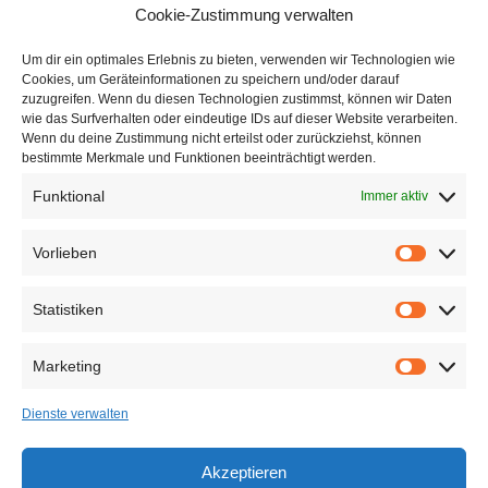
Cookie-Zustimmung verwalten
Um dir ein optimales Erlebnis zu bieten, verwenden wir Technologien wie
Cookies, um Geräteinformationen zu speichern und/oder darauf
zuzugreifen. Wenn du diesen Technologien zustimmst, können wir Daten
wie das Surfverhalten oder eindeutige IDs auf dieser Website verarbeiten.
Wenn du deine Zustimmung nicht erteilst oder zurückziehst, können
Unternehmen
bestimmte Merkmale und Funktionen beeinträchtigt werden.
Funktional
Immer aktiv
Über modahum
Produktflyer Download
Vorlieben
Adresse & Öffnungszeiten
Statistiken
Modahum GmbH
Weihermühle 2
Marketing
82544 Egling
Dienste verwalten
Mo – Fr
8 – 17 Uhr
Sa
Nach Absprache
Akzeptieren