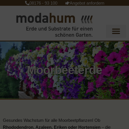
08176 - 93 100
Angebot anfordern
Zum
Inhalt
springen
Moorbeeterde
Gesundes Wachstum für alle Moorbeetpflanzen! Ob
Rhododendron, Azaleen, Eriken oder Hortensien
– die